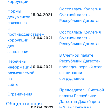
коррупции
Состоялась Коллегия
Формы
15.04.2021
Счетной палаты
документов,
Республики Дагестан
связанных
с
Состоялась Коллегия
противодействием
13.04.2021
Счетной палаты
коррупции,
Республики Дагестан
для
заполнения
В Счетной палате
Республики Дагестан
Перечень
10.04.2021
проведен первый этап
информации
вакцинации
размещаемой
сотрудников
на
сайте
Председатель Счетной
Ограничения
палаты Республики
Дагестан Джахбаров
Общественная
02.04.2021
Б.Х. выступил на