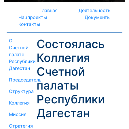
Главная
Деятельность
Нацпроекты
Документы
Контакты
Состоялась
О
Счетной
Коллегия
палате
Республики
Счетной
Дагестан
Председатель
палаты
Структура
Республики
Коллегия
Дагестан
Миссия
Стратегия