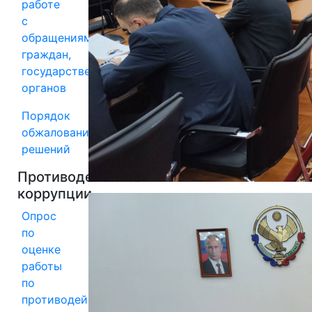
работе
с
обращениями
граждан,
государственных
органов
Порядок
обжалования
решений
Противодействие
коррупции
Опрос
по
оценке
работы
по
противодействию