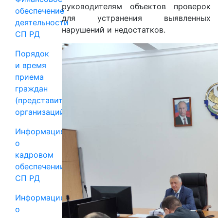
руководителям объектов проверок
обеспечение
для устранения выявленных
деятельности
нарушений и недостатков.
СП РД
Порядок
и время
приема
граждан
(представителей
организаций)
Информация
о
кадровом
обеспечении
СП РД
Информация
о