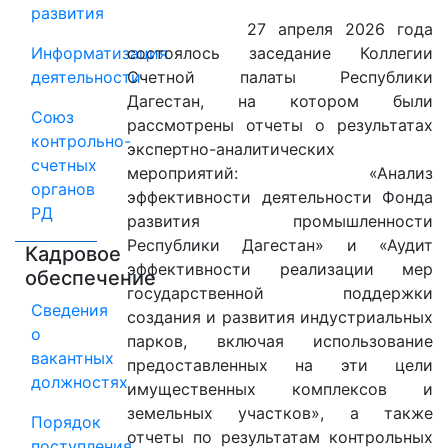
развития
27 апреля 2026 года
Информатизация
состоялось заседание Коллегии
деятельности
Счетной палаты Республики
Дагестан, на котором были
Союз
рассмотрены отчеты о результатах
контрольно-
экспертно-аналитических
счетных
мероприятий: «Анализ
органов
эффективности деятельности Фонда
РД
развития промышленности
Республики Дагестан» и «Аудит
Кадровое
эффективности реализации мер
обеспечение
государственной поддержки
Сведения
создания и развития индустриальных
о
парков, включая использование
вакантных
предоставленных на эти цели
должностях
имущественных комплексов и
земельных участков», а также
Порядок
отчеты по результатам контрольных
поступления