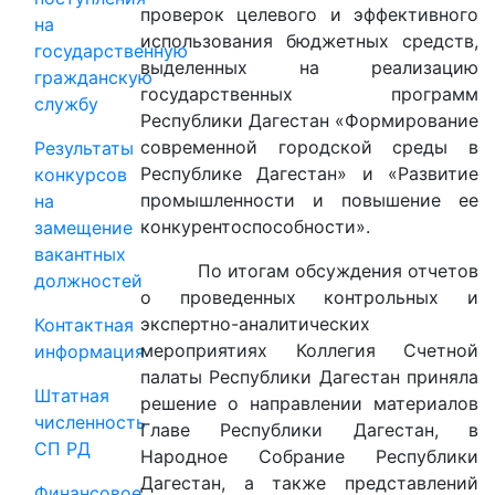
проверок целевого и эффективного
на
использования бюджетных средств,
государственную
выделенных на реализацию
гражданскую
государственных программ
службу
Республики Дагестан «Формирование
современной городской среды в
Результаты
Республике Дагестан» и «Развитие
конкурсов
промышленности и повышение ее
на
конкурентоспособности».
замещение
вакантных
По итогам обсуждения отчетов
должностей
о проведенных контрольных и
экспертно-аналитических
Контактная
мероприятиях Коллегия Счетной
информация
палаты Республики Дагестан приняла
Штатная
решение о направлении материалов
численность
Главе Республики Дагестан, в
СП РД
Народное Собрание Республики
Дагестан, а также представлений
Финансовое