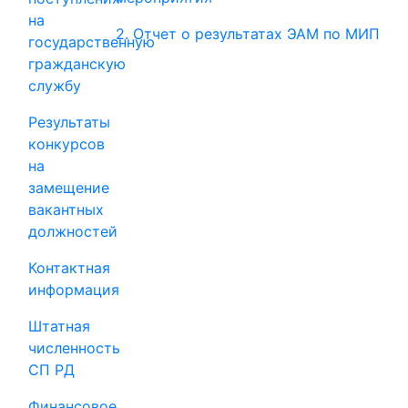
на
2. Отчет о результатах ЭАМ по МИП
государственную
гражданскую
службу
Результаты
конкурсов
на
замещение
вакантных
должностей
Контактная
информация
Штатная
численность
СП РД
Финансовое