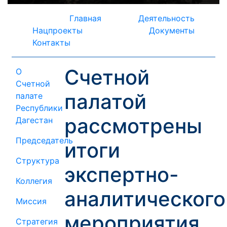
Главная
Деятельность
Нацпроекты
Документы
Контакты
Счетной
О
Счетной
палатой
палате
Республики
рассмотрены
Дагестан
Председатель
итоги
Структура
экспертно-
Коллегия
аналитического
Миссия
мероприятия
Стратегия