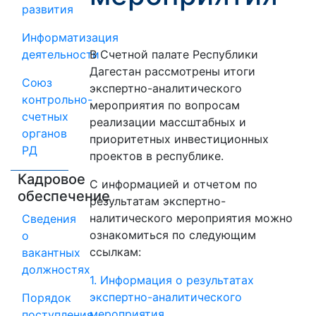
развития
Информатизация
деятельности
В Счетной палате Республики
Дагестан рассмотрены итоги
Союз
экспертно-аналитического
контрольно-
мероприятия по вопросам
счетных
реализации массштабных и
органов
приоритетных инвестиционных
РД
проектов в республике.
Кадровое
С информацией и отчетом по
обеспечение
результатам экспертно-
налитического мероприятия можно
Сведения
ознакомиться по следующим
о
ссылкам:
вакантных
должностях
1. Информация о результатах
экспертно-аналитического
Порядок
мероприятия
поступления